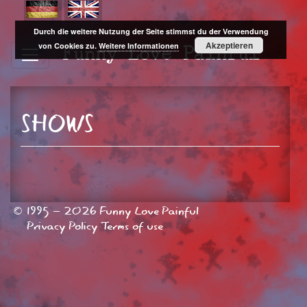
Durch die weitere Nutzung der Seite stimmst du der Verwendung
Akzeptieren
von Cookies zu.
Weitere Informationen
Funny
Love
Painful
SHOWS
© 1995 - 2026 Funny Love Painful
Privacy Policy
Terms of use